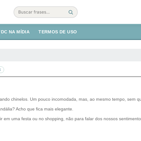
Buscar
FDC NA MÍDIA
TERMOS DE USO
E
ltou calçando chinelos. Um pouco incomodada, mas, ao mesmo tempo, sem
andália? Acho que fica mais elegante.
ir em uma festa ou no shopping, não para falar dos nossos sentimentos