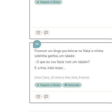
✈️ Viagem e férias
Fizemos um bingo pra brincar no Natal e minha
sobrinha ganhou um ralador.
- O que eu vou fazer com um ralador?
E a Ana Julia respo…
(Ana Clara, 10 anos e Ana Julia, 8 anos)
✈️ Viagem e férias
👫 Amizade