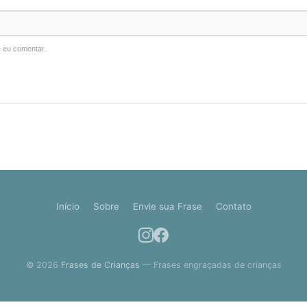
 eu comentar.
Início
Sobre
Envie sua Frase
Contato
© 2026
Frases de Crianças
— Frases engraçadas de crianças