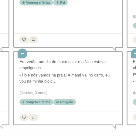
✈️ Viagem e férias
👨 Pai
-
(
Era verão, um dia de muito calor e o Nico estava
E
empolgando:
a
p
- Hoje nós vamos na praia! A mami vai no carro, eu
vou na minha bicic…
-
(Nicolas, 3 anos)
(
✈️ Viagem e férias
🙏 Religião