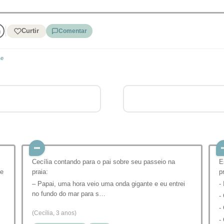
Curtir
Comentar
ãe
Cecília contando para o pai sobre seu passeio na
E
de
praia:
p
– Papai, uma hora veio uma onda gigante e eu entrei
-
no fundo do mar para s…
-
-
(Cecília, 3 anos)
-