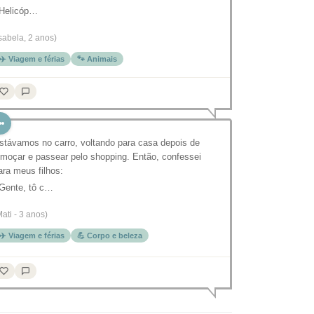
 Helicóp…
Isabela, 2 anos)
✈️ Viagem e férias
🐾 Animais
stávamos no carro, voltando para casa depois de
lmoçar e passear pelo shopping. Então, confessei
ara meus filhos:
 Gente, tô c…
Mati - 3 anos)
✈️ Viagem e férias
💪 Corpo e beleza