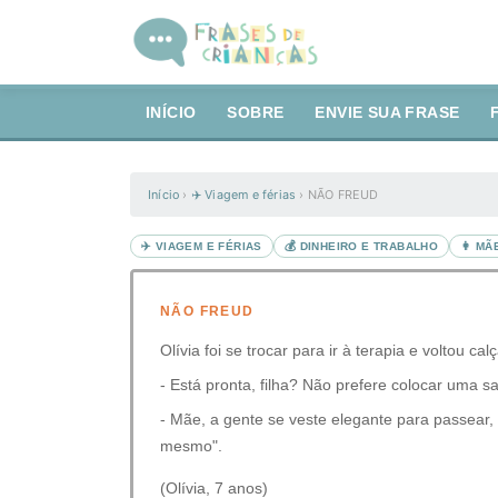
INÍCIO
SOBRE
ENVIE SUA FRASE
Início
›
✈️ Viagem e férias
›
NÃO FREUD
✈️ VIAGEM E FÉRIAS
💰 DINHEIRO E TRABALHO
👩 MÃ
NÃO FREUD
⁣⁣⁣⁣Olívia foi se trocar para ir à terapia e vo
- Está pronta, filha? Não prefere colocar uma s
- Mãe, a gente se veste elegante para passear, 
mesmo".
(Olívia, 7 anos)