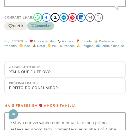
COMPARTILHAR:
Curtir
Comentar
06/04/2026
•
Amor e família
,
Animais
,
Comida
,
Dinheiro e
trabalho
,
Mãe
,
Natal
,
Pai
,
Páscoa
,
Religião
,
Saúde e médico
« FRASE ANTERIOR
?FALA QUE EU TE OVO
PRÓXIMA FRASE »
DIREITO DO CONSUMIDOR
MAIS FRASES EM
AMOR E FAMÍLIA
Estava conversando com minha tia e meu primo
estava ao nosso lado. Comentei que minha avó tinha