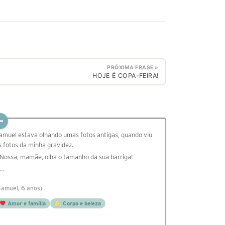
PRÓXIMA FRASE »
HOJE É COPA-FEIRA!
amuel estava olhando umas fotos antigas, quando viu
s fotos da minha gravidez.
 Nossa, mamãe, olha o tamanho da sua barriga!
 …
Samuel, 6 anos)
Amor e família
Corpo e beleza