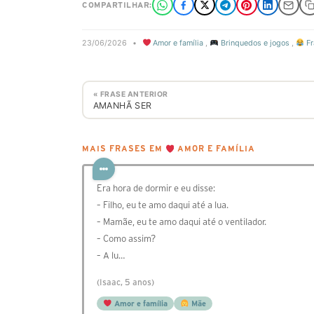
COMPARTILHAR:
23/06/2026
•
Amor e família
,
Brinquedos e jogos
,
Fr
« FRASE ANTERIOR
AMANHÃ SER
MAIS FRASES EM
AMOR E FAMÍLIA
Era hora de dormir e eu disse:
– Filho, eu te amo daqui até a lua.
– Mamãe, eu te amo daqui até o ventilador.
– Como assim?
– A lu…
(Isaac, 5 anos)
Amor e família
Mãe