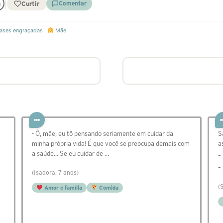
Curtir
Comentar
ases engraçadas
,
Mãe
- Ô, mãe, eu tô pensando seriamente em cuidar da
S
minha própria vida! É que você se preocupa demais com
a
a saúde... Se eu cuidar de …
–
–
(Isadora, 7 anos)
(
Amor e família
Comida