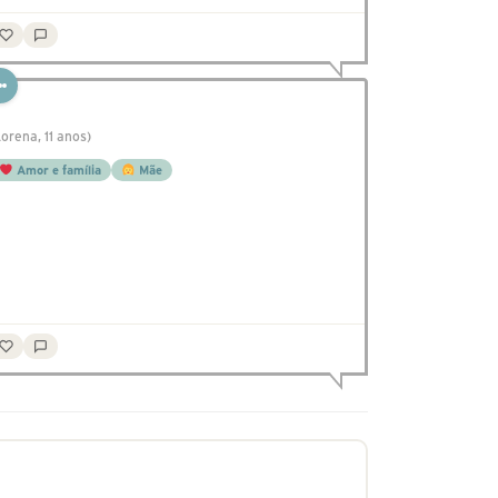
Lorena, 11 anos)
Amor e família
Mãe