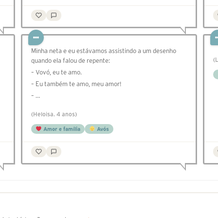
Minha neta e eu estávamos assistindo a um desenho
(
quando ela falou de repente:
– Vovó, eu te amo.
– Eu também te amo, meu amor!
– …
(Heloisa. 4 anos)
Amor e família
Avós