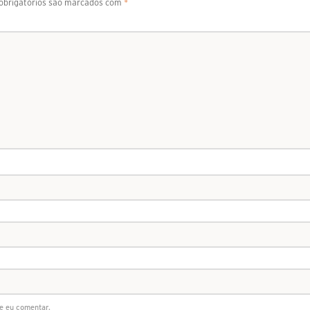
brigatórios são marcados com
*
e eu comentar.