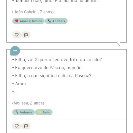
– Também não, filho. E a fadinha do dente …
(João Gabriel, 7 anos)
Amor e família
Animais
– Filha, você quer o seu ovo frito ou cozido?
– Eu quero ovo de Páscoa, mamãe!
– Filha, o que significa o dia da Páscoa?
– Amor.
–…
(Melissa, 2 anos)
Animais
Avós