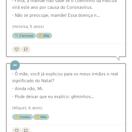
- Filha, a mamãe não sabe se o coelhinho da Páscoa
virá este ano por causa do Coronavírus.
- Não se preocupe, mamãe! Essa doença n…
(Heloísa, 5 anos)
Carnaval
Mãe
- Ô mãe, você já explicou para os meus irmãos o real
significado do Natal?
- Ainda não, Mi.
- Pode deixar que eu explico: gêminhos…
(Miguel, 6 anos)
Irmãos
Mãe