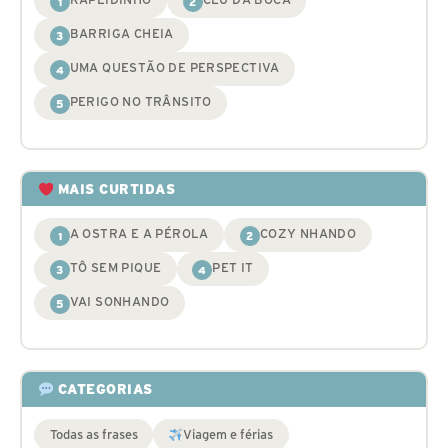
1
2
BARRIGA CHEIA
3
UMA QUESTÃO DE PERSPECTIVA
4
PERIGO NO TRÂNSITO
5
MAIS CURTIDAS
A OSTRA E A PÉROLA
COZY NHANDO
1
2
TÔ SEM PIQUE
PET IT
3
4
VAI SONHANDO
5
CATEGORIAS
Todas as frases
Viagem e férias