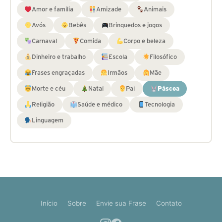
Amor e família
Amizade
Animais
Avós
Bebês
Brinquedos e jogos
Carnaval
Comida
Corpo e beleza
Dinheiro e trabalho
Escola
Filosófico
Frases engraçadas
Irmãos
Mãe
Morte e céu
Natal
Pai
Páscoa
Religião
Saúde e médico
Tecnologia
Linguagem
Início
Sobre
Envie sua Frase
Contato