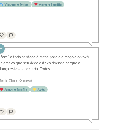
Viagem e férias
Amor e família
 família toda sentada à mesa para o almoço e o vovô
eclamava que seu dedo estava doendo porque a
liança estava apertada. Todos …
Maria Clara, 6 anos)
Amor e família
Avós