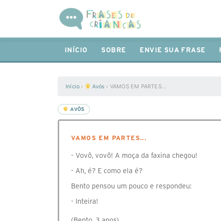
INÍCIO
SOBRE
ENVIE SUA FRASE
Início
›
Avós
›
VAMOS EM PARTES...
AVÓS
VAMOS EM PARTES...
- Vovô, vovô! A moça da faxina chegou!
- Ah, é? E como ela é?
Bento pensou um pouco e respondeu:
- Inteira!
(Bento, 3 anos)