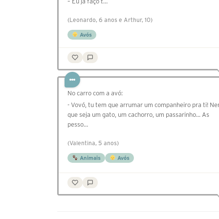
– Eu já faço t…
(Leonardo, 6 anos e Arthur, 10)
Avós
No carro com a avó:
- Vovó, tu tem que arrumar um companheiro pra ti! N
que seja um gato, um cachorro, um passarinho... As
pesso…
(Valentina, 5 anos)
Animais
Avós