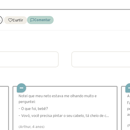
Curtir
Comentar
Notei que meu neto estava me olhando muito e
A
perguntei:
F
– O que foi, bebê?
p
a
– Vovó, você precisa pintar o seu cabelo, tá cheio de c…
(
(Arthur, 4 anos)