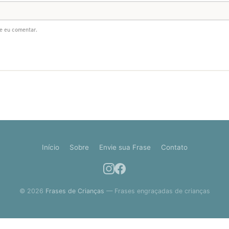
e eu comentar.
Início
Sobre
Envie sua Frase
Contato
© 2026
Frases de Crianças
— Frases engraçadas de crianças