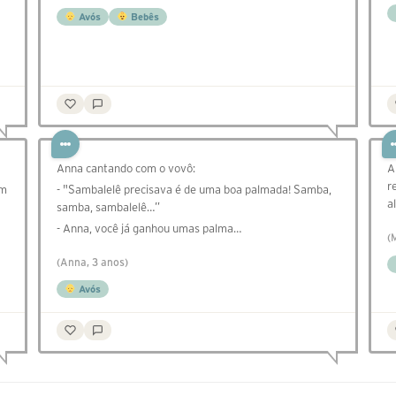
Avós
Bebês
Anna cantando com o vovô:
A
r
em
- "Sambalelê precisava é de uma boa palmada! Samba,
a
samba, sambalelê…”
- Anna, você já ganhou umas palma…
(
(Anna, 3 anos)
Avós