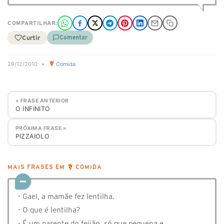
COMPARTILHAR:
Curtir
Comentar
29/12/2010
•
Comida
« FRASE ANTERIOR
O INFINITO
PRÓXIMA FRASE »
PIZZAIOLO
MAIS FRASES EM
COMIDA
- Gael, a mamãe fez lentilha.
- O que é lentilha?
- É um parente do feijão, só que pequena e