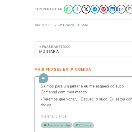
COMPARTILHAR:
10/07/2009
•
🍕 Comida
,
👩 Mãe
« FRASE ANTERIOR
MONTARIA
MAIS FRASES EM 🍕 COMIDA
Saímos para um jantar e eu me esqueci do suco.
Comentei com meu marido:
- Teremos que voltar… Esqueci o suco. Eu estou co
dor de …
(Helena, 3 anos)
❤️ Amor e família
🍕 Comida