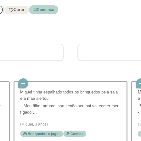
Curtir
Comentar
Miguel tinha espalhado todos os brinquedos pela sala
M
e a mãe alertou:
a
T
m
– Meu filho, arruma isso senão seu pai vai comer meu
fígado!…
-
(Miguel, 3 anos)
(
🎮 Brinquedos e jogos
🍕 Comida