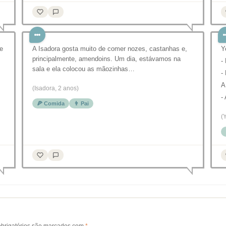
ue
A Isadora gosta muito de comer nozes, castanhas e,
Y
principalmente, amendoins. Um dia, estávamos na
-
sala e ela colocou as mãozinhas…
-
A
(Isadora, 2 anos)
-
🍕 Comida
👨 Pai
(
brigatórios são marcados com
*