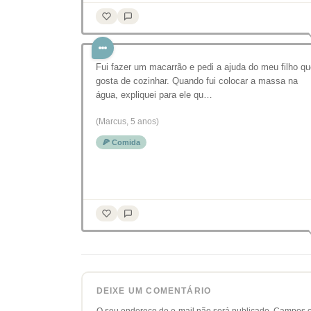
Fui fazer um macarrão e pedi a ajuda do meu filho q
gosta de cozinhar. Quando fui colocar a massa na
água, expliquei para ele qu…
(Marcus, 5 anos)
🍕 Comida
DEIXE UM COMENTÁRIO
O seu endereço de e-mail não será publicado.
Campos o