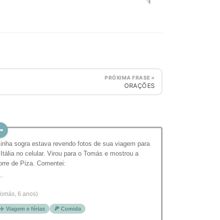
PRÓXIMA FRASE »
ORAÇÕES
inha sogra estava revendo fotos de sua viagem para
 Itália no celular. Virou para o Tomás e mostrou a
orre de Piza. Comentei:
…
Tomás, 6 anos)
✈️ Viagem e férias
🍕 Comida