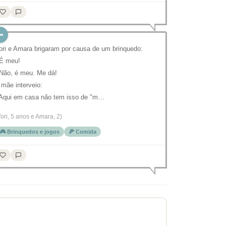
ori e Amara brigaram por causa de um brinquedo:
 É meu!
 Não, é meu. Me dá!
 mãe interveio:
 Aqui em casa não tem isso de "m…
Yori, 5 anos e Amara, 2)
🎮 Brinquedos e jogos
🍕 Comida