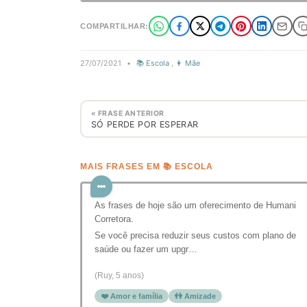
COMPARTILHAR:
27/07/2021
•
📚 Escola
,
👩 Mãe
« FRASE ANTERIOR
SÓ PERDE POR ESPERAR
MAIS FRASES EM 📚 ESCOLA
As frases de hoje são um oferecimento de Humani
Corretora.
Se você precisa reduzir seus custos com plano de
saúde ou fazer um upgr…
(Ruy, 5 anos)
❤️ Amor e família
👫 Amizade