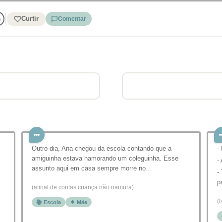
Curtir
Comentar
Outro dia, Ana chegou da escola contando que a
-
amiguinha estava namorando um coleguinha. Esse
-
assunto aqui em casa sempre morre no…
-
p
(afinal de contas criança não namora)
(
📚 Escola
👩 Mãe