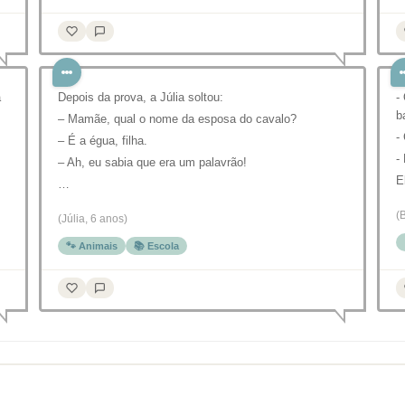
a
Depois da prova, a Júlia soltou:
-
b
– Mamãe, qual o nome da esposa do cavalo?
-
– É a égua, filha.
-
– Ah, eu sabia que era um palavrão!
E
…
(
(Júlia, 6 anos)
🐾 Animais
📚 Escola