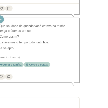
 Que saudade de quando você estava na minha
arriga e éramos um só.
 Como assim?
 Estávamos o tempo todo juntinhos.
le se apro…
Benício, 7 anos)
❤️ Amor e família
💪 Corpo e beleza