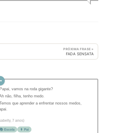
PRÓXIMA FRASE »
FADA SENSATA
 Papai, vamos na roda gigante?
 Ah não, filha, tenho medo.
 Temos que aprender a enfrentar nossos medos,
apai.
Isabelly, 7 anos)
📚 Escola
👨 Pai