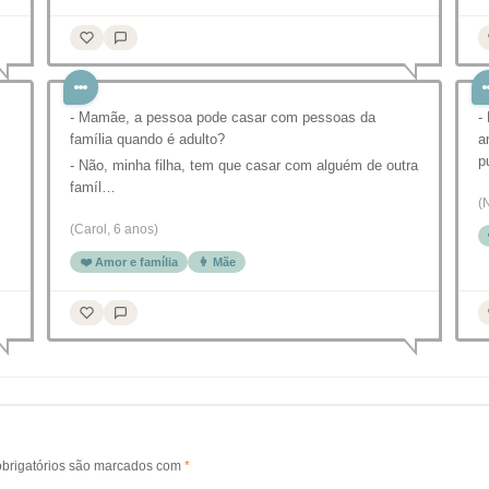
- Mamãe, a pessoa pode casar com pessoas da
-
família quando é adulto?
a
p
- Não, minha filha, tem que casar com alguém de outra
famíl…
(
(Carol, 6 anos)
❤️ Amor e família
👩 Mãe
brigatórios são marcados com
*