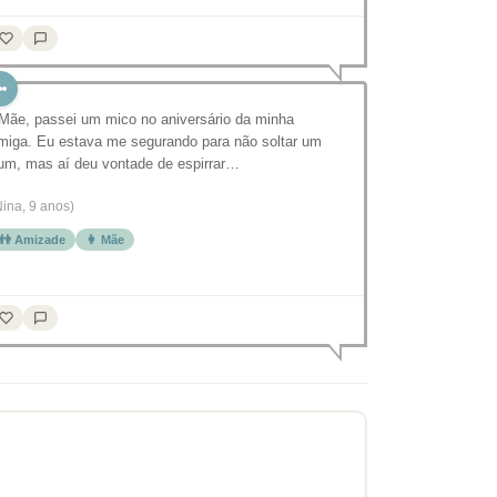
 Mãe, passei um mico no aniversário da minha
miga. Eu estava me segurando para não soltar um
um, mas aí deu vontade de espirrar…
Nina, 9 anos)
👫 Amizade
👩 Mãe