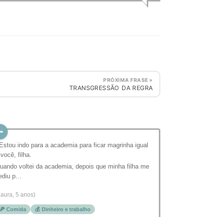
PRÓXIMA FRASE »
TRANSGRESSÃO DA REGRA
 Estou indo para a academia para ficar magrinha igual
 você, filha.
uando voltei da academia, depois que minha filha me
ediu p…
Laura, 5 anos)
🍕 Comida
💰 Dinheiro e trabalho