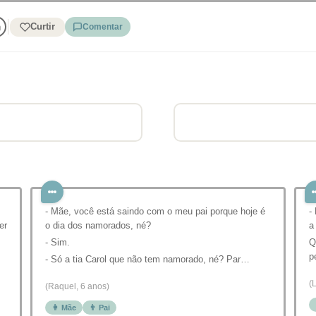
Curtir
Comentar
- Mãe, você está saindo com o meu pai porque hoje é
-
er
o dia dos namorados, né?
a
- Sim.
Q
p
- Só a tia Carol que não tem namorado, né? Par…
(
(Raquel, 6 anos)
👩 Mãe
👨 Pai