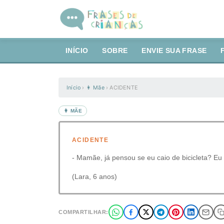
INÍCIO
SOBRE
ENVIE SUA FRASE
Início
›
👩 Mãe
›
ACIDENTE
👩 MÃE
ACIDENTE
- Mamãe, já pensou se eu caio de bicicleta? Eu 
(Lara, 6 anos)
COMPARTILHAR: