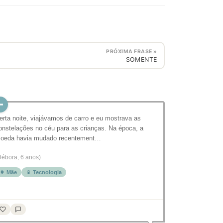
PRÓXIMA FRASE »
SOMENTE
erta noite, viajávamos de carro e eu mostrava as
onstelações no céu para as crianças. Na época, a
oeda havia mudado recentement…
Débora, 6 anos)
👩 Mãe
📱 Tecnologia