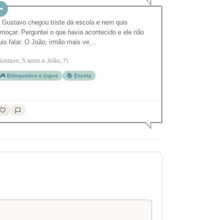
 Gustavo chegou triste da escola e nem quis
lmoçar. Perguntei o que havia acontecido e ele não
uis falar. O João, irmão mais ve…
Gustavo, 5 anos e João, 7)
🎮 Brinquedos e jogos
📚 Escola