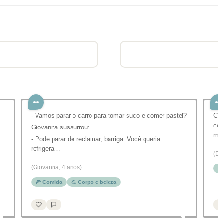
- Vamos parar o carro para tomar suco e comer pastel?
C
n
c
Giovanna sussurrou:
m
- Pode parar de reclamar, barriga. Você queria
refrigera…
(
(Giovanna, 4 anos)
🍕 Comida
💪 Corpo e beleza