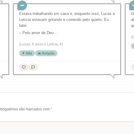
Estava trabalhando em casa e, enquanto isso, Lucas e
O
Letícia estavam gritando e correndo pelo quarto. Eu
a
falei:
q
– Pelo amor de Deu…
(
(Lucas, 6 anos e Letícia, 4)
👩 Mãe
🙏 Religião
brigatórios são marcados com
*