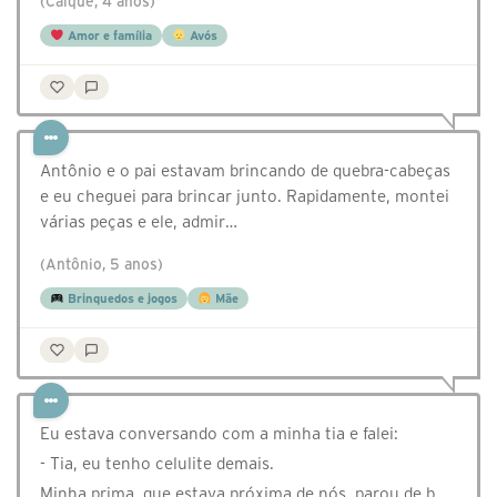
(Caíque, 4 anos)
Amor e família
Avós
Antônio e o pai estavam brincando de quebra-cabeças
e eu cheguei para brincar junto. Rapidamente, montei
várias peças e ele, admir…
(Antônio, 5 anos)
Brinquedos e jogos
Mãe
Eu estava conversando com a minha tia e falei:
- Tia, eu tenho celulite demais.
Minha prima, que estava próxima de nós, parou de b…