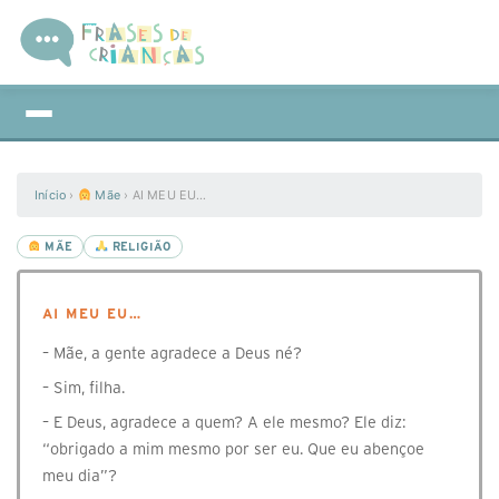
Início
›
Mãe
›
AI MEU EU…
MÃE
RELIGIÃO
AI MEU EU…
⁣⁣⁣⁣– Mãe, a gente agradece a Deus né?
– Sim, filha.
– E Deus, agradece a quem? A ele mesmo? Ele diz:
“obrigado a mim mesmo por ser eu. Que eu abençoe
meu dia”?