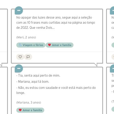
No apagar das luzes desse ano, segue aqui a seleção
N
com as 10 frases mais curtidas aqui na página ao longo
o
de 2022. Que venha Dois…
c
(Meri, 2 anos)
(
Viagem e férias
Amor e família
⁃ Tia, senta aqui perto de mim.
T
s
⁃ Mariana, aqui tá bom.
p
⁃ Não, eu estou com saudade e você está mais perto do
-
longe.
(
(Mariana, 3 anos)
Amor e família