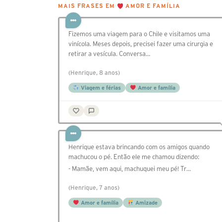
MAIS FRASES EM
AMOR E FAMÍLIA
Fizemos uma viagem para o Chile e visitamos uma
vinícola. Meses depois, precisei fazer uma cirurgia e
retirar a vesícula. Conversa…
(Henrique, 8 anos)
Viagem e férias
Amor e família
Henrique estava brincando com os amigos quando
machucou o pé. Então ele me chamou dizendo:
- Mamãe, vem aqui, machuquei meu pé! Tr…
(Henrique, 7 anos)
Amor e família
Amizade