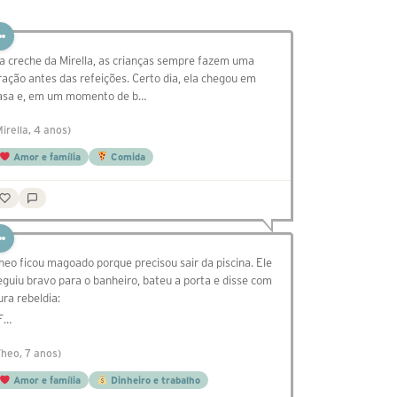
a creche da Mirella, as crianças sempre fazem uma
ração antes das refeições. Certo dia, ela chegou em
asa e, em um momento de b…
Mirella, 4 anos)
Amor e família
Comida
heo ficou magoado porque precisou sair da piscina. Ele
eguiu bravo para o banheiro, bateu a porta e disse com
ura rebeldia:
 F…
Theo, 7 anos)
Amor e família
Dinheiro e trabalho