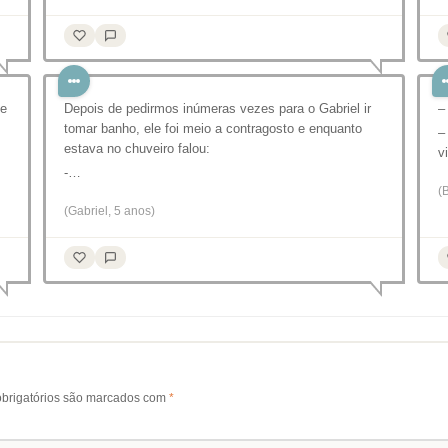
le
Depois de pedirmos inúmeras vezes para o Gabriel ir
–
tomar banho, ele foi meio a contragosto e enquanto
–
estava no chuveiro falou:
v
-…
(
(Gabriel, 5 anos)
brigatórios são marcados com
*