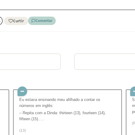
Curtir
Comentar
Eu estava ensinando meu afilhado a contar os
S
números em inglês:
m
p
– Repita com a Dinda: thirteen (13), fourteen (14),
fifteen (15)..…
(
(13)