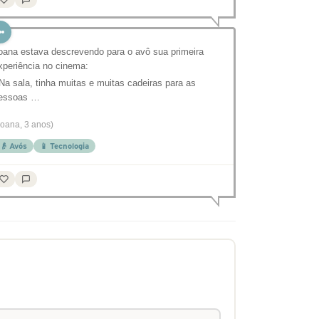
oana estava descrevendo para o avô sua primeira
xperiência no cinema:
 Na sala, tinha muitas e muitas cadeiras para as
essoas …
Joana, 3 anos)
👴 Avós
📱 Tecnologia