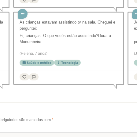
la
As crianças estavam assistindo tv na sala. Cheguei e
J
perguntei:
e
Ei, crianças. O que vocês estão assistindo?Dora, a
-
Macumbeira.
p
(Helena, 7 anos)
(
🏥 Saúde e médico
📱 Tecnologia
brigatórios são marcados com
*