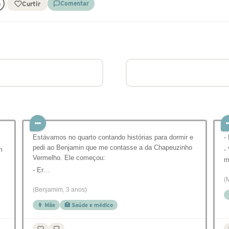
Curtir
Comentar
Estávamos no quarto contando histórias para dormir e
-
pedi ao Benjamin que me contasse a da Chapeuzinho
m
-
Vermelho. Ele começou:
m
- Er…
(
(Benjamim, 3 anos)
👩 Mãe
🏥 Saúde e médico