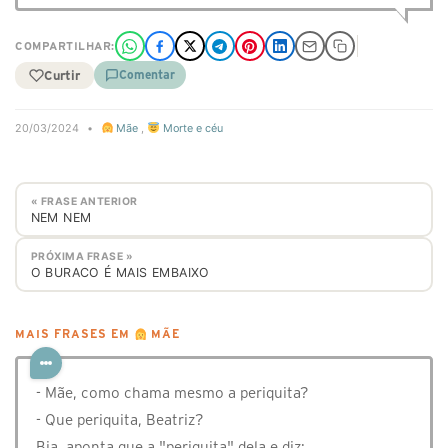
COMPARTILHAR:
Curtir
Comentar
20/03/2024
•
Mãe
,
Morte e céu
« FRASE ANTERIOR
NEM NEM
PRÓXIMA FRASE »
O BURACO É MAIS EMBAIXO
MAIS FRASES EM
MÃE
- Mãe, como chama mesmo a periquita?
- Que periquita, Beatriz?
Bia, aponta que a "periquita" dela e diz: