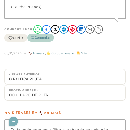
(Calebe, 4 anos)
COMPARTILHAR:
Curtir
Comentar
05/11/2023
•
Animais
,
Corpo e beleza
,
Mãe
« FRASE ANTERIOR
O PAI FICA PLUTÃO
PRÓXIMA FRASE »
ÓCIO DURO DE ROER
MAIS FRASES EM
ANIMAIS
Eu falando com meu filho e, achando que ele não