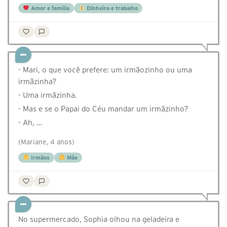
Amor e família
Dinheiro e trabalho
- Mari, o que você prefere: um irmãozinho ou uma
irmãzinha?
- Uma irmãzinha.
- Mas e se o Papai do Céu mandar um irmãzinho?
- Ah, …
(Mariane, 4 anos)
Irmãos
Mãe
No supermercado, Sophia olhou na geladeira e