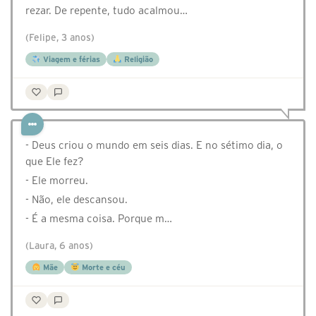
rezar. De repente, tudo acalmou…
(Felipe, 3 anos)
Viagem e férias
Religião
- Deus criou o mundo em seis dias. E no sétimo dia, o
que Ele fez?
- Ele morreu.
- Não, ele descansou.
- É a mesma coisa. Porque m…
(Laura, 6 anos)
Mãe
Morte e céu