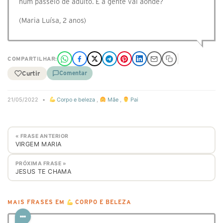
num passeio de adulto. E a gente vai aonde?
(Maria Luísa, 2 anos)
COMPARTILHAR:
Curtir
Comentar
21/05/2022
•
Corpo e beleza
,
Mãe
,
Pai
« FRASE ANTERIOR
VIRGEM MARIA
PRÓXIMA FRASE »
JESUS TE CHAMA
MAIS FRASES EM
CORPO E BELEZA