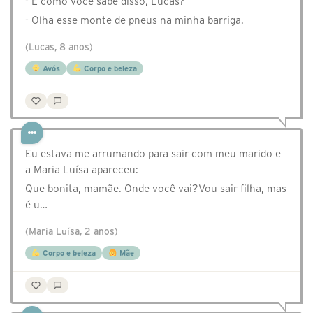
- E como você sabe disso, Lucas?
- Olha esse monte de pneus na minha barriga.
(Lucas, 8 anos)
Avós
Corpo e beleza
Eu estava me arrumando para sair com meu marido e
a Maria Luísa apareceu:
Que bonita, mamãe. Onde você vai?Vou sair filha, mas
é u…
(Maria Luísa, 2 anos)
Corpo e beleza
Mãe