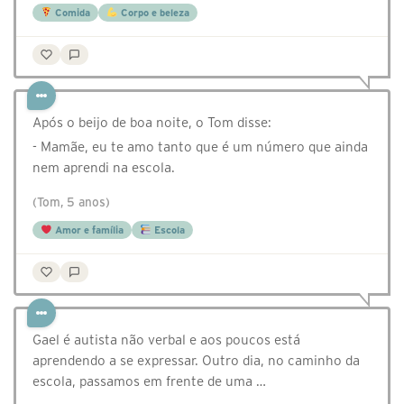
Comida
Corpo e beleza
Após o beijo de boa noite, o Tom disse:
- Mamãe, eu te amo tanto que é um número que ainda
nem aprendi na escola.
(Tom, 5 anos)
Amor e família
Escola
Gael é autista não verbal e aos poucos está
aprendendo a se expressar. Outro dia, no caminho da
escola, passamos em frente de uma …