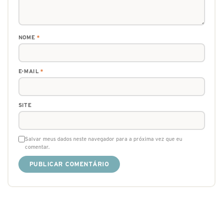
NOME
*
E-MAIL
*
SITE
Salvar meus dados neste navegador para a próxima vez que eu
comentar.