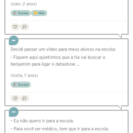
(Gael, 2 anos)
Escola
Mãe
Decidi passar um vídeo para meus alunos na escola:
- Fiquem aqui quietinhos que a tia vai buscar o
benjamim para ligar o datashow …
(Sofia, 7 anos)
Escola
– Eu não quero ir para a escola.
– Para você ser médico, tem que ir para a escola.