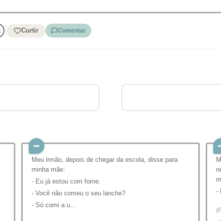
Curtir
Comentar
Meu irmão, depois de chegar da escola, disse para
M
minha mãe:
n
m
- Eu já estou com fome.
-
- Você não comeu o seu lanche?
- Só comi a u…
(