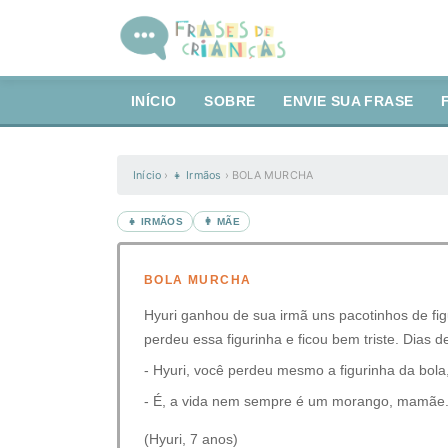
INÍCIO
SOBRE
ENVIE SUA FRASE
Início
›
👧 Irmãos
›
BOLA MURCHA
👧 IRMÃOS
👩 MÃE
BOLA MURCHA
Hyuri ganhou de sua irmã uns pacotinhos de figur
perdeu essa figurinha e ficou bem triste. Dias
- Hyuri, você perdeu mesmo a figurinha da bola
- É, a vida nem sempre é um morango, mamãe
(Hyuri, 7 anos)