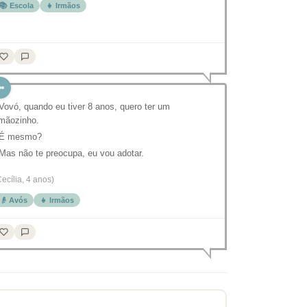
📚 Escola
👧 Irmãos
 Vovó, quando eu tiver 8 anos, quero ter um
rmãozinho.
 É mesmo?
 Mas não te preocupa, eu vou adotar.
Cecília, 4 anos)
👴 Avós
👧 Irmãos