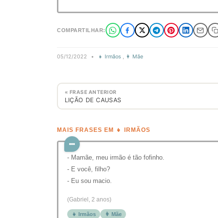
COMPARTILHAR:
05/12/2022
•
👧 Irmãos
,
👩 Mãe
« FRASE ANTERIOR
LIÇÃO DE CAUSAS
MAIS FRASES EM 👧 IRMÃOS
- Mamãe, meu irmão é tão fofinho.
- E você, filho?
- Eu sou macio.
(Gabriel, 2 anos)
👧 Irmãos
👩 Mãe