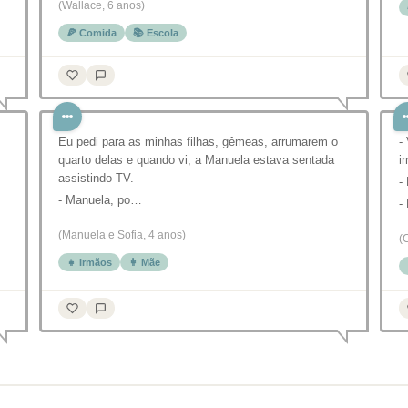
(Wallace, 6 anos)
🍕 Comida
📚 Escola
Eu pedi para as minhas filhas, gêmeas, arrumarem o
-
quarto delas e quando vi, a Manuela estava sentada
i
assistindo TV.
-
- Manuela, po…
-
(Manuela e Sofia, 4 anos)
(
👧 Irmãos
👩 Mãe