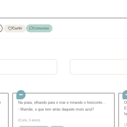
Curtir
Comentar
r
Na praia, olhando para o mar e mirando o horizonte...
O
E
- Mamãe, o que tem atrás daquele muro azul?
f
(Cora, 3 anos)
(