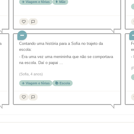
✈️ Viagem e férias
👩 Mãe
a
Contando uma história para a Sofia no trajeto da
F
escola:
e
- Era uma vez uma menininha que não se comportava
-
na escola. Daí o papai …
(
(Sofia, 4 anos)
✈️ Viagem e férias
📚 Escola