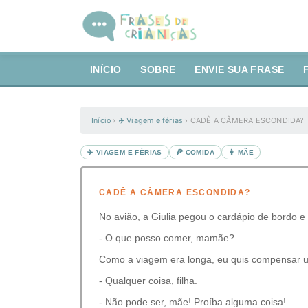
INÍCIO
SOBRE
ENVIE SUA FRASE
Início
›
✈️ Viagem e férias
›
CADÊ A CÂMERA ESCONDIDA?
✈️ VIAGEM E FÉRIAS
🍕 COMIDA
👩 MÃE
CADÊ A CÂMERA ESCONDIDA?
No avião, a Giulia pegou o cardápio de bordo 
- O que posso comer, mamãe?
Como a viagem era longa, eu quis compensar u
- Qualquer coisa, filha.
- Não pode ser, mãe! Proíba alguma coisa!