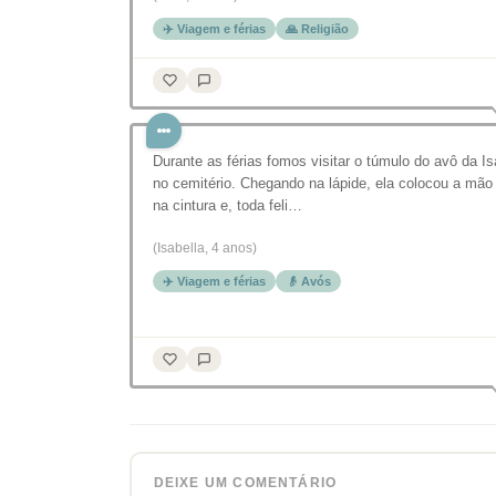
✈️ Viagem e férias
🙏 Religião
Durante as férias fomos visitar o túmulo do avô da Is
no cemitério. Chegando na lápide, ela colocou a mão
na cintura e, toda feli…
(Isabella, 4 anos)
✈️ Viagem e férias
👴 Avós
DEIXE UM COMENTÁRIO