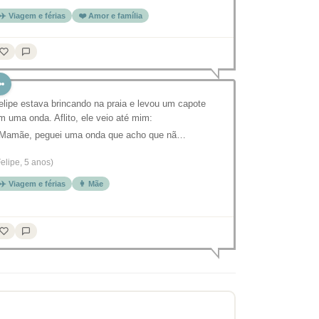
✈️ Viagem e férias
❤️ Amor e família
elipe estava brincando na praia e levou um capote
m uma onda. Aflito, ele veio até mim:
 Mamãe, peguei uma onda que acho que nã…
Felipe, 5 anos)
✈️ Viagem e férias
👩 Mãe