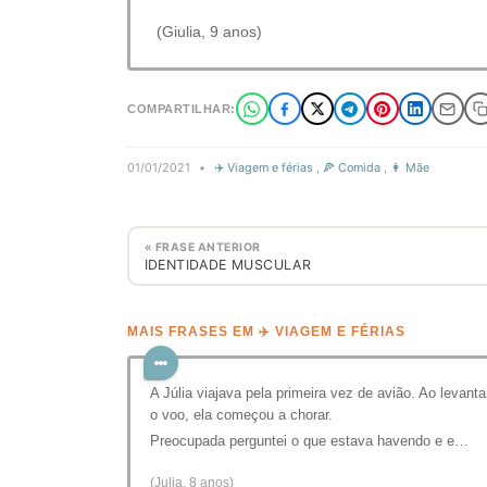
(Giulia, 9 anos)
COMPARTILHAR:
01/01/2021
•
✈️ Viagem e férias
,
🍕 Comida
,
👩 Mãe
« FRASE ANTERIOR
IDENTIDADE MUSCULAR
MAIS FRASES EM ✈️ VIAGEM E FÉRIAS
A Júlia viajava pela primeira vez de avião. Ao levanta
o voo, ela começou a chorar.
Preocupada perguntei o que estava havendo e e…
(Julia, 8 anos)