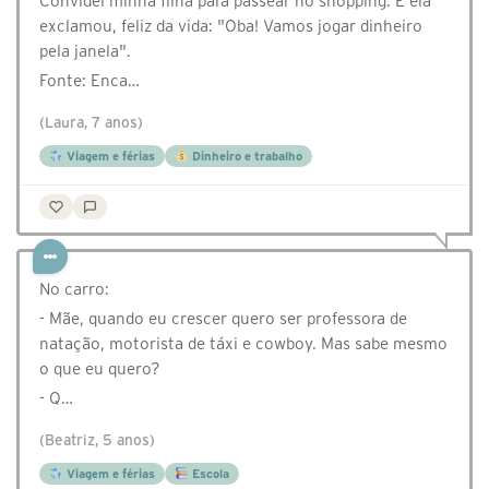
Convidei minha filha para passear no shopping. E ela
exclamou, feliz da vida: "Oba! Vamos jogar dinheiro
pela janela".
Fonte: Enca…
(Laura, 7 anos)
Viagem e férias
Dinheiro e trabalho
No carro:
- Mãe, quando eu crescer quero ser professora de
natação, motorista de táxi e cowboy. Mas sabe mesmo
o que eu quero?
- Q…
(Beatriz, 5 anos)
Viagem e férias
Escola