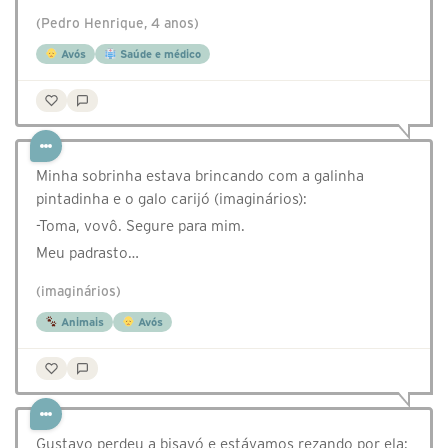
(Pedro Henrique, 4 anos)
Avós
Saúde e médico
Minha sobrinha estava brincando com a galinha
pintadinha e o galo carijó (imaginários):
-Toma, vovô. Segure para mim.
Meu padrasto…
(imaginários)
Animais
Avós
Gustavo perdeu a bisavó e estávamos rezando por ela: