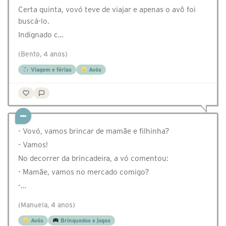
Certa quinta, vovó teve de viajar e apenas o avô foi
buscá-lo.
Indignado c…
(Bento, 4 anos)
Viagem e férias
Avós
- Vovó, vamos brincar de mamãe e filhinha?
- Vamos!
No decorrer da brincadeira, a vó comentou:
- Mamãe, vamos no mercado comigo?
-…
(Manuela, 4 anos)
Avós
Brinquedos e jogos