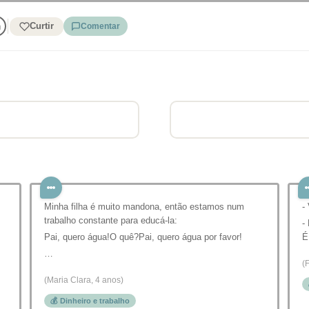
Curtir
Comentar
Minha filha é muito mandona, então estamos num
-
trabalho constante para educá-la:
-
Pai, quero água!O quê?Pai, quero água por favor!
É
…
(
(Maria Clara, 4 anos)
💰 Dinheiro e trabalho