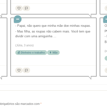
- Papai, não quero que minha mãe doe minhas roupas.
O
p
- Mas filha, as roupas não cabem mais. Você tem que
dividir com uma amiguinha …
-
B
(Júlia, 3 anos)
(
💰 Dinheiro e trabalho
👩 Mãe
brigatórios são marcados com
*