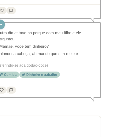
utro dia estava no parque com meu filho e ele
erguntou:
 Mamãe, você tem dinheiro?
alancei a cabeça, afirmando que sim e ele e…
referindo-se aoalgodão-doce)
🍕 Comida
💰 Dinheiro e trabalho