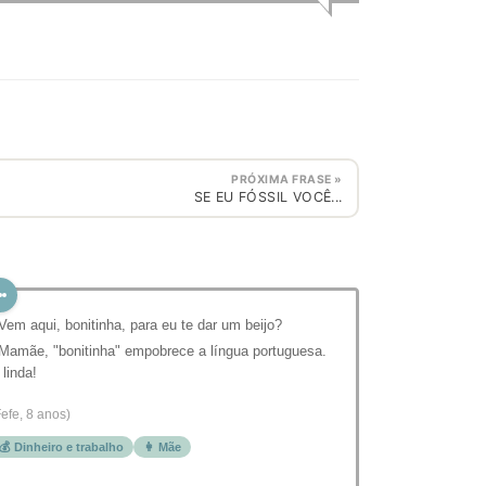
PRÓXIMA FRASE »
SE EU FÓSSIL VOCÊ...
 Vem aqui, bonitinha, para eu te dar um beijo?
 Mamãe, "bonitinha" empobrece a língua portuguesa.
 linda!
Fefe, 8 anos)
💰 Dinheiro e trabalho
👩 Mãe