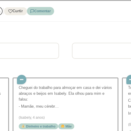
Curtir
Comentar
Cheguei do trabalho para almoçar em casa e dei vários
T
s
abraços e beijos em Isabely. Ela olhou para mim e
e
falou:
C
- Mamãe, meu cérebr…
b
I
(Isabely, 4 anos)
(
Dinheiro e trabalho
Mãe