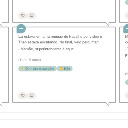
Eu estava em uma reunião de trabalho por vídeo e
M
Theo estava escutando. No final, veio perguntar:
c
- Mamãe, superintendente é aquel…
-
E
(Theo, 5 anos)
-
Dinheiro e trabalho
Mãe
(