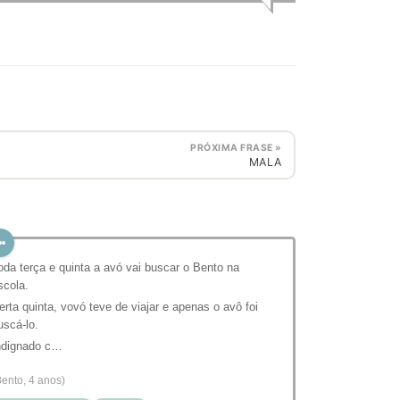
PRÓXIMA FRASE »
MALA
oda terça e quinta a avó vai buscar o Bento na
scola.
erta quinta, vovó teve de viajar e apenas o avô foi
uscá-lo.
ndignado c…
Bento, 4 anos)