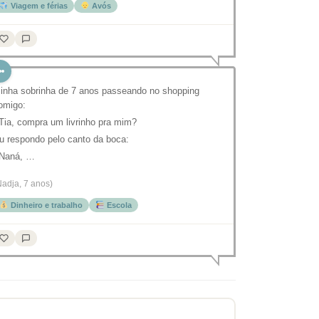
Viagem e férias
Avós
inha sobrinha de 7 anos passeando no shopping
omigo:
 Tia, compra um livrinho pra mim?
u respondo pelo canto da boca:
 Naná, …
Nadja, 7 anos)
Dinheiro e trabalho
Escola