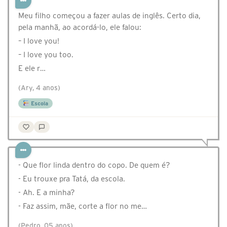
Meu filho começou a fazer aulas de inglês. Certo dia,
pela manhã, ao acordá-lo, ele falou:
– I love you!
– I love you too.
E ele r…
(Ary, 4 anos)
Escola
- Que flor linda dentro do copo. De quem é?
- Eu trouxe pra Tatá, da escola.
- Ah. E a minha?
- Faz assim, mãe, corte a flor no me…
(Pedro, 05 anos)