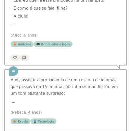
– Eba, eu queria esse brinquedo há um tempão!
– E como é que se fala, filha?
– Aleluia!
– …
(Alice, 6 anos)
Amizade
Brinquedos e jogos
Após assistir a propaganda de uma escola de idiomas
que passava na TV, minha sobrinha se manifestou em
um tom bastante surpreso:
-…
(Rebeca, 4 anos)
Escola
Tecnologia