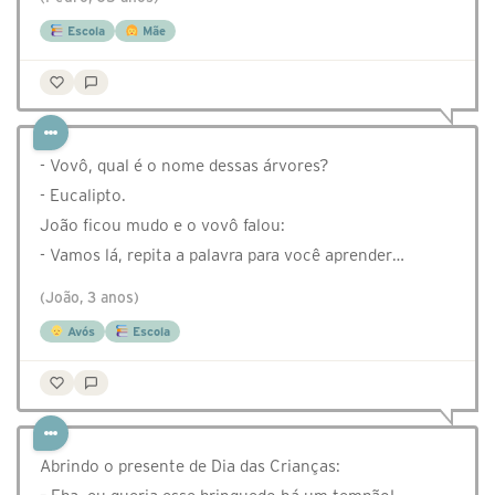
Escola
Mãe
- Vovô, qual é o nome dessas árvores?
- Eucalipto.
João ficou mudo e o vovô falou:
- Vamos lá, repita a palavra para você aprender…
(João, 3 anos)
Avós
Escola
Abrindo o presente de Dia das Crianças: