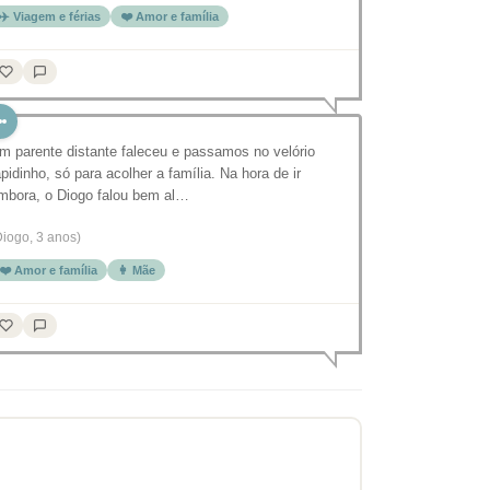
✈️ Viagem e férias
❤️ Amor e família
m parente distante faleceu e passamos no velório
apidinho, só para acolher a família. Na hora de ir
mbora, o Diogo falou bem al…
Diogo, 3 anos)
❤️ Amor e família
👩 Mãe