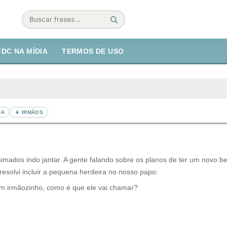
Buscar
FDC NA MÍDIA
TERMOS DE USO
DA
👧 IRMÃOS
imados indo jantar. A gente falando sobre os planos de ter um novo b
resolvi incluir a pequena herdeira no nosso papo:
er um irmãozinho, como é que ele vai chamar?