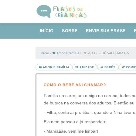
INÍCIO
SOBRE
ENVIE SUA FRASE
Início
›
❤️ Amor e família
›
COMO O BEBÊ VAI CHAMAR?
❤️ AMOR E FAMÍLIA
👫 AMIZADE
👶 BEBÊS
🍕 COMI
COMO O BEBÊ VAI CHAMAR?
Família no carro, um amigo na carona, todos an
de butuca na conversa dos adultos. E então eu 
- Filha, conta aí pro titio... quando a Nina tiv
Ela nem pensou e já respondeu:
- Mamãããe, vem me limpar!