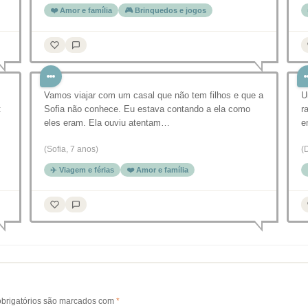
❤️ Amor e família
🎮 Brinquedos e jogos
Vamos viajar com um casal que não tem filhos e que a
U
:
Sofia não conhece. Eu estava contando a ela como
r
eles eram. Ela ouviu atentam…
e
(Sofia, 7 anos)
(
✈️ Viagem e férias
❤️ Amor e família
brigatórios são marcados com
*