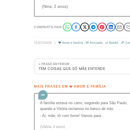
(Nina, 2 anos)
COMPARTILHAR:
12/07/2009
•
❤️ Amor e família
,
👫 Amizade
,
👶 Bebês
,
🍕 Co
« FRASE ANTERIOR
TEM COISAS QUE SÓ MÃE ENTENDE
MAIS FRASES EM ❤️ AMOR E FAMÍLIA
A família estava no carro, seguindo para São Paulo,
quando a Vitória reclamou no banco de trás:
- Ai, mãe, tô com fome! Vamos para…
(Vitória, 4 anos)