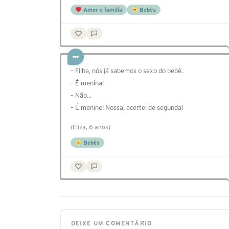
Amor e família
Bebês
– Filha, nós já sabemos o sexo do bebê.
– É menina!
– Não...
– É menino! Nossa, acertei de segunda!
(Eliza, 6 anos)
Bebês
DEIXE UM COMENTÁRIO