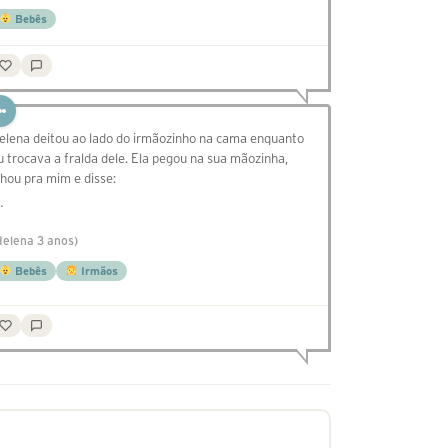
Bebês
elena deitou ao lado do irmãozinho na cama enquanto
u trocava a fralda dele. Ela pegou na sua mãozinha,
lhou pra mim e disse:
…
Helena 3 anos)
Bebês
Irmãos