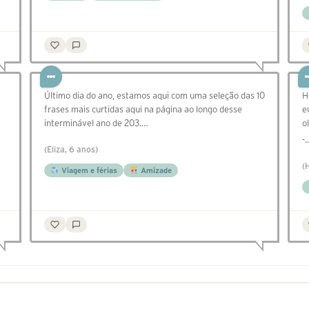
Último dia do ano, estamos aqui com uma seleção das 10
H
frases mais curtidas aqui na página ao longo desse
e
interminável ano de 203.…
o
-
(Eliza, 6 anos)
(
Viagem e férias
Amizade