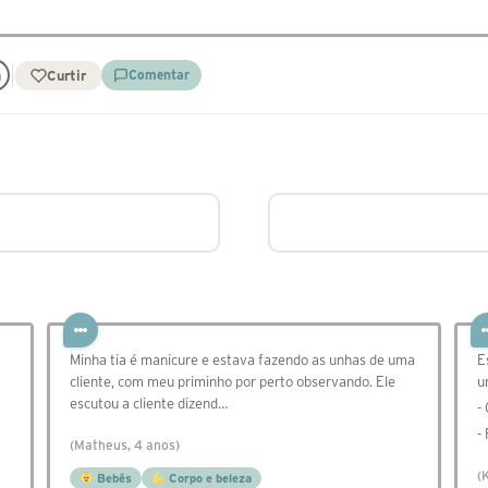
Curtir
Comentar
Minha tia é manicure e estava fazendo as unhas de uma
E
cliente, com meu priminho por perto observando. Ele
u
escutou a cliente dizend…
-
-
(Matheus, 4 anos)
(
Bebês
Corpo e beleza