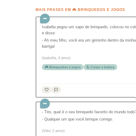
MAIS FRASES EM 🎮 BRINQUEDOS E JOGOS
Isabella pegou um sapo de brinquedo, colocou no col
e disse:
- Ah meu filho, você era um girininho dentro da minha
barriga!
(Isabella, 4 anos)
🎮 Brinquedos e jogos
💪 Corpo e beleza
- Tito, qual é o seu brinquedo favorito do mundo todo
- Qualquer um que você brinque comigo.
(Vitor, 2 anos)