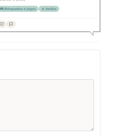
🎮 Brinquedos e jogos
👧 Irmãos