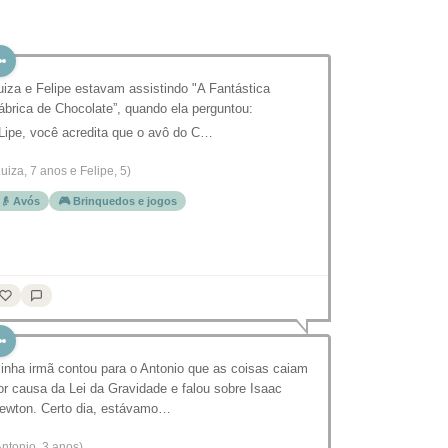
uiza e Felipe estavam assistindo "A Fantástica
ábrica de Chocolate”, quando ela perguntou:
 Lipe, você acredita que o avô do C…
Luiza, 7 anos e Felipe, 5)
👴 Avós
🎮 Brinquedos e jogos
inha irmã contou para o Antonio que as coisas caiam
or causa da Lei da Gravidade e falou sobre Isaac
ewton. Certo dia, estávamo…
Antonio, 3 anos)