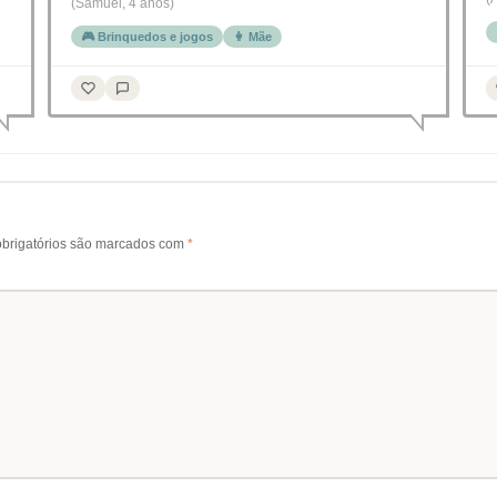
(Samuel, 4 anos)
🎮 Brinquedos e jogos
👩 Mãe
brigatórios são marcados com
*