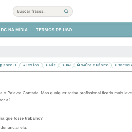
Buscar
FDC NA MÍDIA
TERMOS DE USO
📚 ESCOLA
👧 IRMÃOS
👩 MÃE
👨 PAI
🏥 SAÚDE E MÉDICO
📱 TECNOL
iria o Palavra Cantada. Mas qualquer rotina profissional ficaria mais l
or aí.
ria que fosse trabalho?
 denunciar ela.