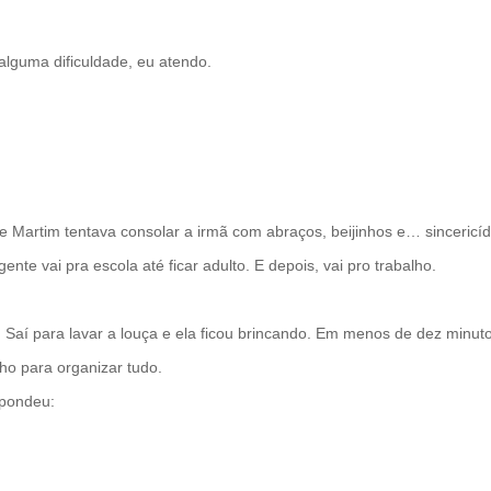
lguma dificuldade, eu atendo.
e Martim tentava consolar a irmã com abraços, beijinhos e… sincericíd
ente vai pra escola até ficar adulto. E depois, vai pro trabalho.
. Saí para lavar a louça e ela ficou brincando. Em menos de dez minut
lho para organizar tudo.
spondeu: