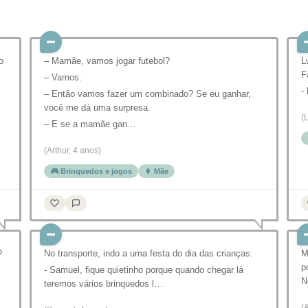
o
– Mamãe, vamos jogar futebol?
L
F
– Vamos.
-
– Então vamos fazer um combinado? Se eu ganhar,
você me dá uma surpresa.
(
– E se a mamãe gan…
(Arthur, 4 anos)
🎮 Brinquedos e jogos
👩 Mãe
?
No transporte, indo a uma festa do dia das crianças:
M
p
- Samuel, fique quietinho porque quando chegar lá
N
teremos vários brinquedos l…
(