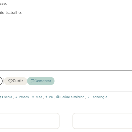
sse:
to trabalho.
Curtir
Comentar
 Escola
,
👧 Irmãos
,
👩 Mãe
,
👨 Pai
,
🏥 Saúde e médico
,
📱 Tecnologia