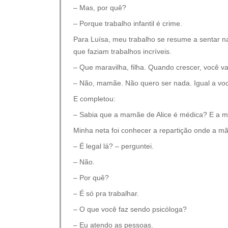
– Mas, por quê?
– Porque trabalho infantil é crime.
Para Luísa, meu trabalho se resume a sentar na
que faziam trabalhos incríveis.
– Que maravilha, filha. Quando crescer, você v
– Não, mamãe. Não quero ser nada. Igual a vo
E completou:
– Sabia que a mamãe de Alice é médica? E a m
Minha neta foi conhecer a repartição onde a mã
– É legal lá? – perguntei.
– Não.
– Por quê?
– É só pra trabalhar.
– O que você faz sendo psicóloga?
– Eu atendo as pessoas.