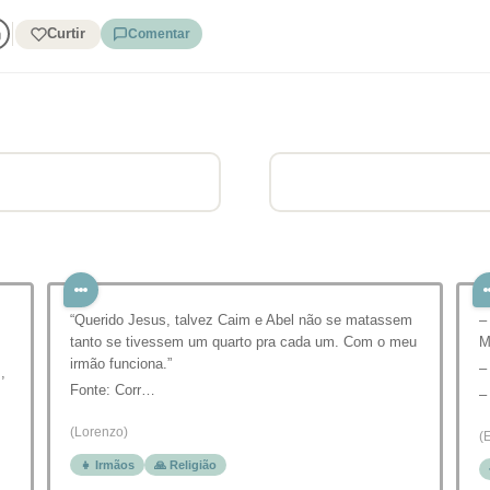
Curtir
Comentar
“Querido Jesus, talvez Caim e Abel não se matassem
–
tanto se tivessem um quarto pra cada um. Com o meu
M
irmão funciona.”
–
,
Fonte: Corr…
–
(Lorenzo)
(
👧 Irmãos
🙏 Religião