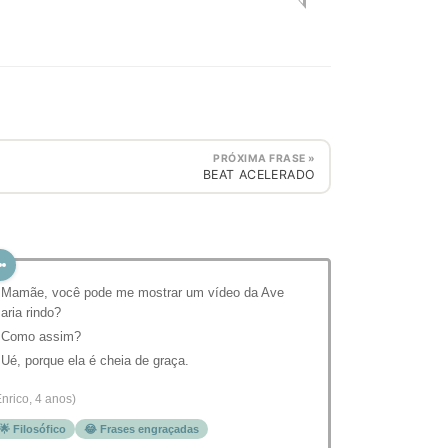
PRÓXIMA FRASE »
BEAT ACELERADO
 Mamãe, você pode me mostrar um vídeo da Ave
aria rindo?
 Como assim?
 Ué, porque ela é cheia de graça.
Enrico, 4 anos)
🌟 Filosófico
😂 Frases engraçadas