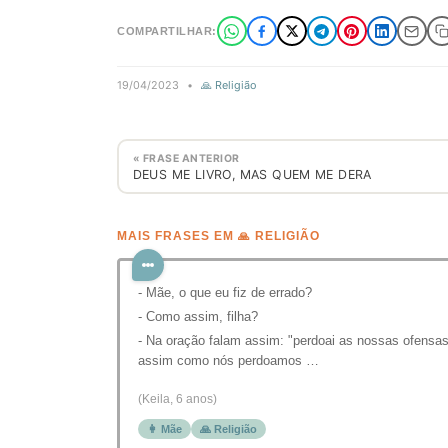
COMPARTILHAR:
19/04/2023
•
🙏 Religião
« FRASE ANTERIOR
DEUS ME LIVRO, MAS QUEM ME DERA
MAIS FRASES EM 🙏 RELIGIÃO
- Mãe, o que eu fiz de errado?
- Como assim, filha?
- Na oração falam assim: "perdoai as nossas ofensas
assim como nós perdoamos …
(Keila, 6 anos)
👩 Mãe
🙏 Religião