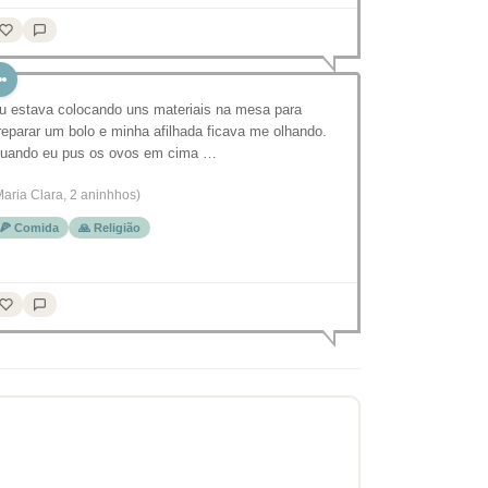
u estava colocando uns materiais na mesa para
reparar um bolo e minha afilhada ficava me olhando.
uando eu pus os ovos em cima …
Maria Clara, 2 aninhhos)
🍕 Comida
🙏 Religião