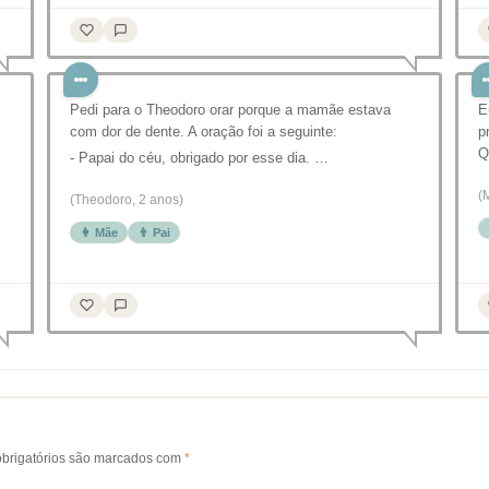
Pedi para o Theodoro orar porque a mamãe estava
E
com dor de dente. A oração foi a seguinte:
p
Q
- Papai do céu, obrigado por esse dia. …
(
(Theodoro, 2 anos)
👩 Mãe
👨 Pai
brigatórios são marcados com
*