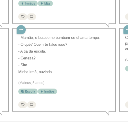
👧 Irmãos
👩 Mãe
- Mamãe, o buraco no bumbum se chama tempo.
C
p
- O quê? Quem te falou isso?
e
- A tia da escola.
- Certeza?
(
- Sim.
Minha irmã, ouvindo …
(Mateus, 5 anos)
📚 Escola
👧 Irmãos