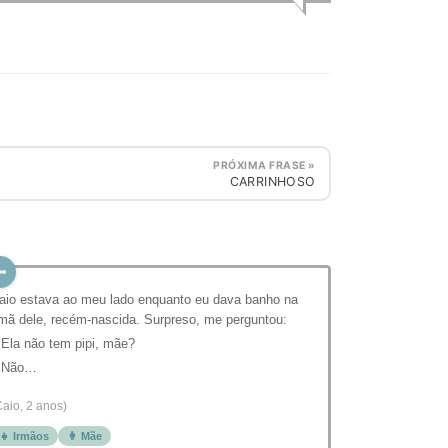
PRÓXIMA FRASE »
CARRINHOSO
aio estava ao meu lado enquanto eu dava banho na
rmã dele, recém-nascida. Surpreso, me perguntou:
 Ela não tem pipi, mãe?
 Não…
Caio, 2 anos)
👧 Irmãos
👩 Mãe