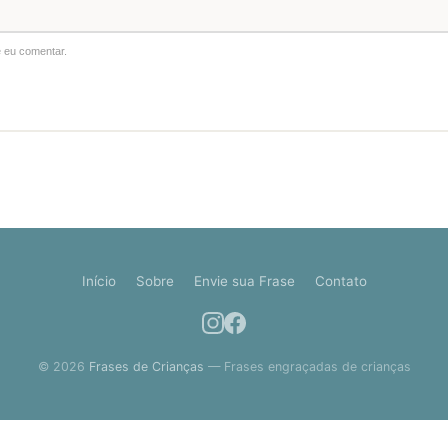
 eu comentar.
Início
Sobre
Envie sua Frase
Contato
© 2026
Frases de Crianças
— Frases engraçadas de crianças