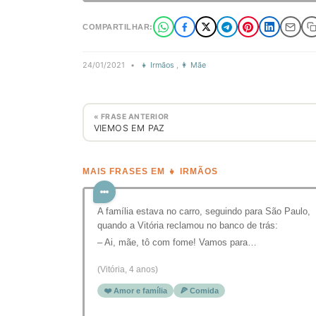
COMPARTILHAR:
24/01/2021
•
👧 Irmãos
,
👩 Mãe
« FRASE ANTERIOR
VIEMOS EM PAZ
MAIS FRASES EM 👧 IRMÃOS
A família estava no carro, seguindo para São Paulo,
quando a Vitória reclamou no banco de trás:
– Ai, mãe, tô com fome! Vamos para…
(Vitória, 4 anos)
❤️ Amor e família
🍕 Comida