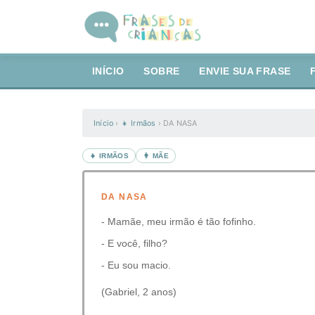
INÍCIO
SOBRE
ENVIE SUA FRASE
Início
›
👧 Irmãos
›
DA NASA
👧 IRMÃOS
👩 MÃE
DA NASA
- Mamãe, meu irmão é tão fofinho.
- E você, filho?
- Eu sou macio.
(Gabriel, 2 anos)