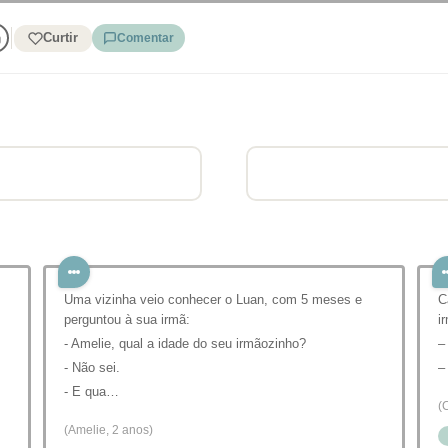
Curtir
Comentar
Uma vizinha veio conhecer o Luan, com 5 meses e
C
perguntou à sua irmã:
i
- Amelie, qual a idade do seu irmãozinho?
–
- Não sei.
–
- E qua…
(
(Amelie, 2 anos)