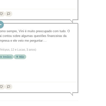
omo sempre, Vini é muito preocupado com tudo. O
ai contou sobre algumas questões financeiras da
mpresa e ele veio me perguntar:…
Vinícyus, 12 e Lucas, 3 anos)
👧 Irmãos
👩 Mãe