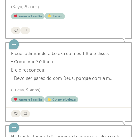
(Kayo, 8 anos)
Amor e família
Bebês
Fiquei admirando a beleza do meu filho e disse:
– Como você é lindo!
E ele respondeu:
– Devo ser parecido com Deus, porque com a m…
(Lucas, 9 anos)
Amor e família
Corpo e beleza
Na família temos três primos da mesma idade, sendo