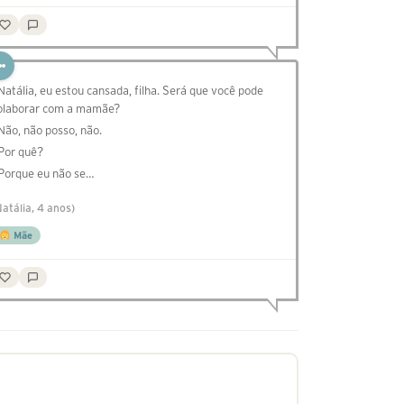
 Natália, eu estou cansada, filha. Será que você pode
olaborar com a mamãe?
 Não, não posso, não.
 Por quê?
 Porque eu não se…
Natália, 4 anos)
Mãe