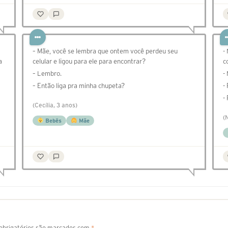
– Mãe, você se lembra que ontem você perdeu seu
-
a
celular e ligou para ele para encontrar?
c
– Lembro.
-
– Então liga pra minha chupeta?
-
-
(Cecília, 3 anos)
(
Bebês
Mãe
brigatórios são marcados com
*