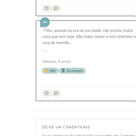
- Filho, quando eu era da sua idade, não existia muita
coisa que tem hoje. Não tinha celular e nem telefone n
casa de mamãe...
- …
(Vinicius, 5 anos)
Mãe
Tecnologia
DEIXE UM COMENTÁRIO
O seu endereço de e-mail não será publicado.
Campos o