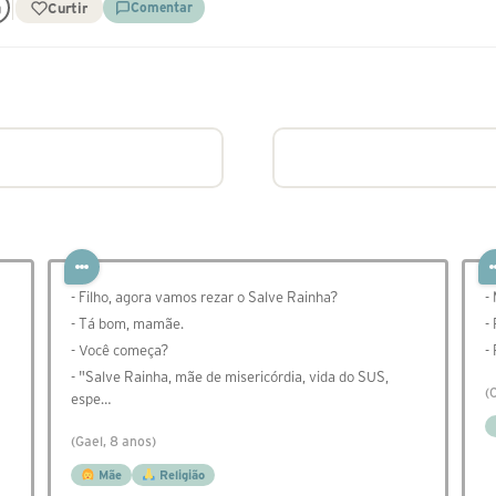
Curtir
Comentar
- Filho, agora vamos rezar o Salve Rainha?
-
- Tá bom, mamãe.
-
- Você começa?
-
- "Salve Rainha, mãe de misericórdia, vida do SUS,
(
espe…
(Gael, 8 anos)
Mãe
Religião