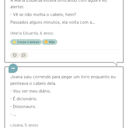
A Maria Eduarda estava brincando com água e eu
alertei:
- Vê se não molha o cabelo, hein?
Passados alguns minutos, ela volta com a…
(Maria Eduarda, 6 anos)
Corpo e beleza
Mãe
Joana saiu correndo para pegar um livro enquanto eu
penteava o cabelo dela.
- Vou ver meu diário.
- É dicionário.
- Dissonauro.
- …
(Joana, 5 anos)