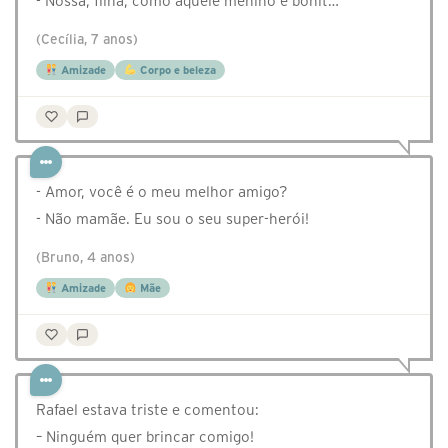
- Nossa, filha, como aquele menino é bonit…
(Cecília, 7 anos)
Amizade
Corpo e beleza
- Amor, você é o meu melhor amigo?
- Não mamãe. Eu sou o seu super-herói!
(Bruno, 4 anos)
Amizade
Mãe
Rafael estava triste e comentou:
– Ninguém quer brincar comigo!