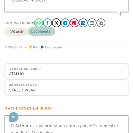
(Gustavo, 4 anos)
COMPARTILHAR:
Curtir
Comentar
17/05/2021
•
Pai
,
Linguagem
« FRASE ANTERIOR
ATALHO
PRÓXIMA FRASE »
STREET WEAR
MAIS FRASES EM
PAI
O Arthur estava brincando com o pai de "seu mestre
mandou". O pai falou: