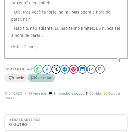
“arrego” e eu soltei:
– Ufa! Mas você tá forte, hein!? Mas agora é hora de
parar, né?
– Não tio, não adianta. Eu não tenho limites. Eu nunca sei
a hora de parar…
(Vitor, 7 anos)
COMPARTILHAR:
Curtir
Comentar
11/04/2023
•
Amizade
,
Brinquedos e jogos
,
Comida
,
Corpo e
beleza
« FRASE ANTERIOR
O OUTRO