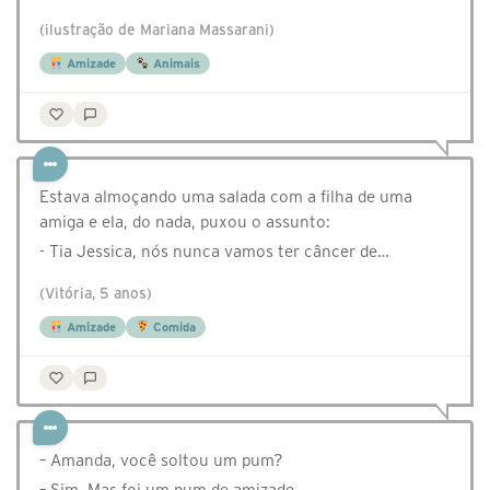
(ilustração de Mariana Massarani)
Amizade
Animais
Estava almoçando uma salada com a filha de uma
amiga e ela, do nada, puxou o assunto:
- Tia Jessica, nós nunca vamos ter câncer de…
(Vitória, 5 anos)
Amizade
Comida
– Amanda, você soltou um pum?
– Sim. Mas foi um pum de amizade.