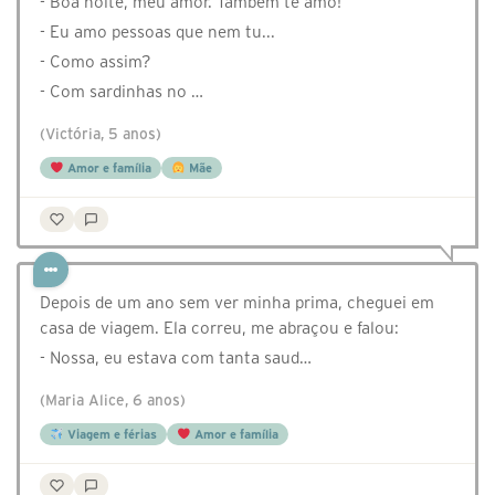
- Boa noite, meu amor. Também te amo!
- Eu amo pessoas que nem tu...
- Como assim?
- Com sardinhas no …
(Victória, 5 anos)
Amor e família
Mãe
Depois de um ano sem ver minha prima, cheguei em
casa de viagem. Ela correu, me abraçou e falou:
- Nossa, eu estava com tanta saud…
(Maria Alice, 6 anos)
Viagem e férias
Amor e família