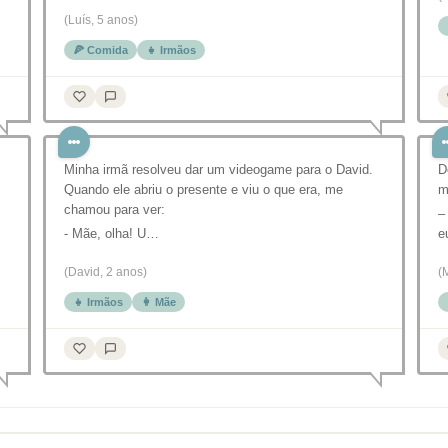
(Luís, 5 anos)
🍕 Comida
👧 Irmãos
Minha irmã resolveu dar um videogame para o David.
D
Quando ele abriu o presente e viu o que era, me
m
chamou para ver:
–
- Mãe, olha! U…
e
(David, 2 anos)
(
👧 Irmãos
👩 Mãe