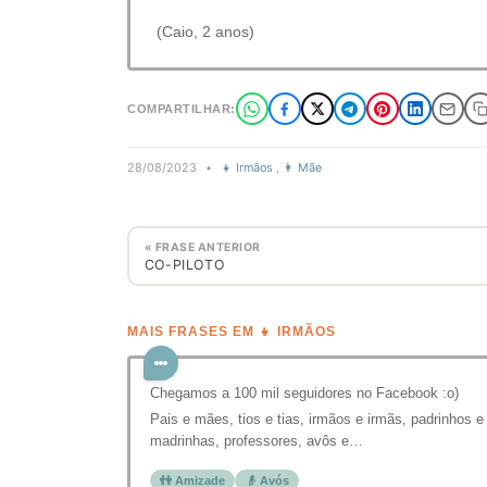
(Caio, 2 anos)
COMPARTILHAR:
28/08/2023
•
👧 Irmãos
,
👩 Mãe
« FRASE ANTERIOR
CO-PILOTO
MAIS FRASES EM 👧 IRMÃOS
Chegamos a 100 mil seguidores no Facebook :o)
Pais e mães, tios e tias, irmãos e irmãs, padrinhos e
madrinhas, professores, avôs e…
👫 Amizade
👴 Avós