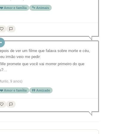
❤️ Amor e família
🐾 Animais
epois de ver um filme que falava sobre morte e céu,
eu irmão veio me pedir:
 Me promete que você vai morrer primeiro do que
u?…
Murilo, 9 anos)
❤️ Amor e família
👫 Amizade