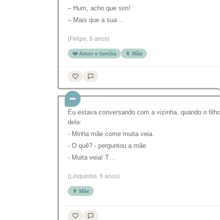
– Hum, acho que sim!
– Mais que a sua …
(Felipe, 6 anos)
❤️ Amor e família
👩 Mãe
Eu estava conversando com a vizinha, quando o filh
dela:
- Minha mãe come muita veia.
- O quê? - perguntou a mãe.
- Muita veia! T…
(Linquinho, 6 anos)
👩 Mãe