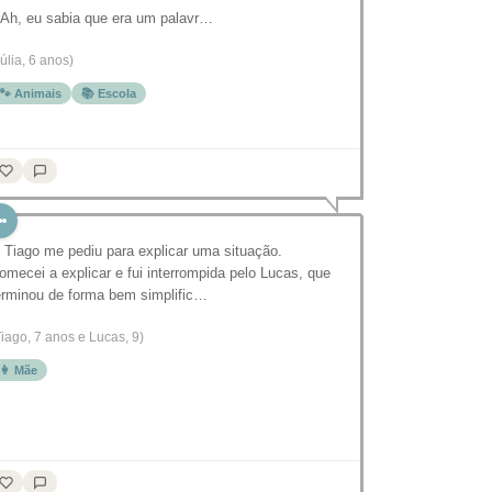
 Ah, eu sabia que era um palavr…
Júlia, 6 anos)
🐾 Animais
📚 Escola
 Tiago me pediu para explicar uma situação.
omecei a explicar e fui interrompida pelo Lucas, que
erminou de forma bem simplific…
Tiago, 7 anos e Lucas, 9)
👩 Mãe