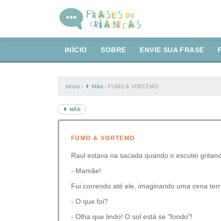
INÍCIO
SOBRE
ENVIE SUA FRASE
Início
›
👩 Mãe
›
FUMO & VORTEMO
👩 MÃE
FUMO & VORTEMO
Raul estava na sacada quando o escutei gritan
- Mamãe!
Fui correndo até ele, imaginando uma cena terrí
- O que foi?
- Olha que lindo! O sol está se "fondo"!