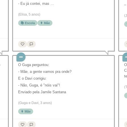
- Eu já contei, mas …
–
(Elisa, 5 anos)
(
📚 Escola
👩 Mãe
o
O Guga perguntou:
O
C
- Mãe, a gente vamos pra onde?
t
E o Davi corrigiu:
- Não, Guga, é "nóis vai"!
(
Enviado pela Jamile Santana
(Guga e Davi, 3 anos)
👩 Mãe