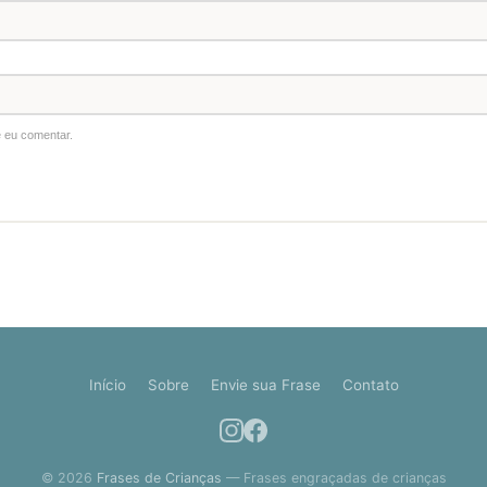
 eu comentar.
Início
Sobre
Envie sua Frase
Contato
© 2026
Frases de Crianças
— Frases engraçadas de crianças