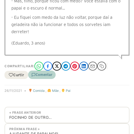
- Mas, filho, porque ficou com medo? Você estava com o
papai e o escuro é normal...
- Eu fiquei com medo da luz não voltar, porque daí a
geladeira não ia funcionar e todos os sorvetes iam
derreter!
(Eduardo, 3 anos)
COMPARTILHAR:
Curtir
Comentar
26/11/2021
•
Comida
,
Mãe
,
Pai
« FRASE ANTERIOR
FOCINHO DE OUTRO...
PRÓXIMA FRASE »
AJUDANTE DE PAPAI NOEL