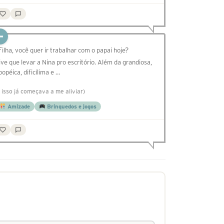
 Filha, você quer ir trabalhar com o papai hoje?
ive que levar a Nina pro escritório. Além da grandiosa,
popéica, dificílima e …
e isso já começava a me aliviar)
Amizade
Brinquedos e jogos