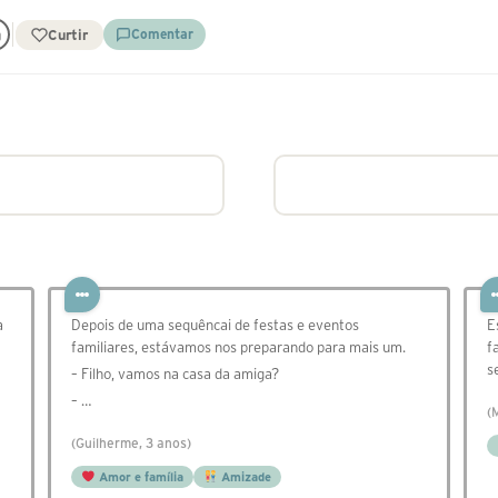
Curtir
Comentar
a
Depois de uma sequêncai de festas e eventos
E
familiares, estávamos nos preparando para mais um.
f
s
– Filho, vamos na casa da amiga?
– …
(
(Guilherme, 3 anos)
Amor e família
Amizade