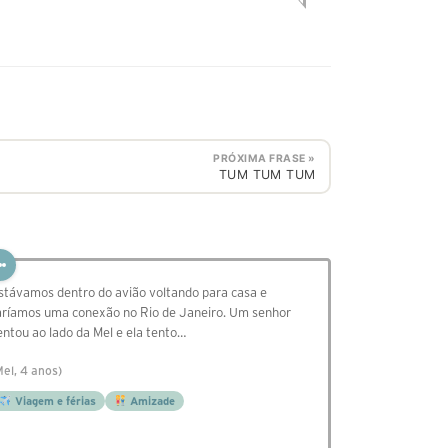
PRÓXIMA FRASE »
TUM TUM TUM
stávamos dentro do avião voltando para casa e
aríamos uma conexão no Rio de Janeiro. Um senhor
entou ao lado da Mel e ela tento…
Mel, 4 anos)
Viagem e férias
Amizade