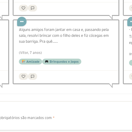
Alguns amigos foram jantar em casa e, passando pela
-
sala, resolvi brincar com o filho deles e fiz cócegas em
T
sua barriga. Pra quê……
e
(Vitor, 7 anos)
(
Amizade
Brinquedos e jogos
brigatórios são marcados com
*