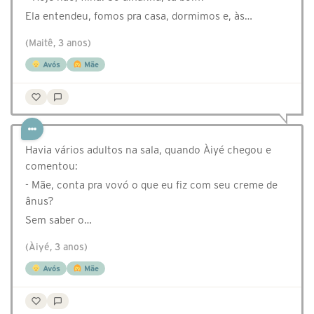
Ela entendeu, fomos pra casa, dormimos e, às…
(Maitê, 3 anos)
Avós
Mãe
Havia vários adultos na sala, quando Àiyé chegou e
comentou:
- Mãe, conta pra vovó o que eu fiz com seu creme de
ânus?
Sem saber o…
(Àiyé, 3 anos)
Avós
Mãe