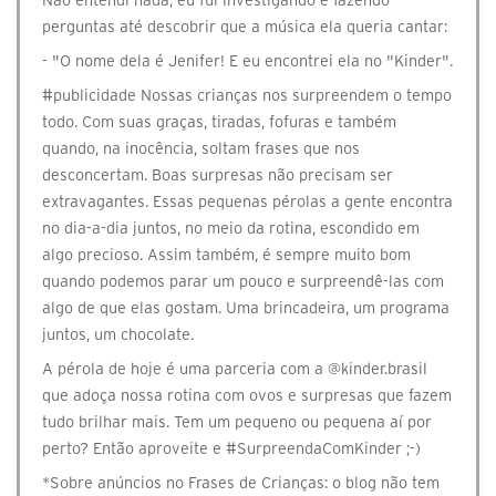
Não entendi nada, eu fui investigando e fazendo
perguntas até descobrir que a música ela queria cantar:
- "O nome dela é Jenifer! E eu encontrei ela no "Kinder".
#publicidade Nossas crianças nos surpreendem o tempo
todo. Com suas graças, tiradas, fofuras e também
quando, na inocência, soltam frases que nos
desconcertam. Boas surpresas não precisam ser
extravagantes. Essas pequenas pérolas a gente encontra
no dia-a-dia juntos, no meio da rotina, escondido em
algo precioso. Assim também, é sempre muito bom
quando podemos parar um pouco e surpreendê-las com
algo de que elas gostam. Uma brincadeira, um programa
juntos, um chocolate.
A pérola de hoje é uma parceria com a @kinder.brasil
que adoça nossa rotina com ovos e surpresas que fazem
tudo brilhar mais. Tem um pequeno ou pequena aí por
perto? Então aproveite e #SurpreendaComKinder ;-)
*Sobre anúncios no Frases de Crianças: o blog não tem