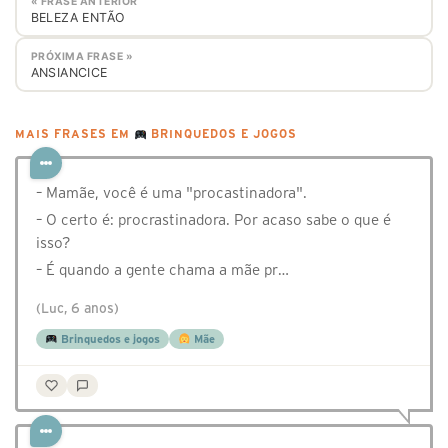
« FRASE ANTERIOR
BELEZA ENTÃO
PRÓXIMA FRASE »
ANSIANCICE
MAIS FRASES EM
BRINQUEDOS E JOGOS
– Mamãe, você é uma "procastinadora".
– O certo é: procrastinadora. Por acaso sabe o que é
isso?
– É quando a gente chama a mãe pr…
(Luc, 6 anos)
Brinquedos e jogos
Mãe