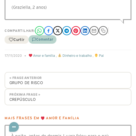
(Graziella, 2 anos)
COMPARTILHAR:
Curtir
Comentar
17/11/2020
•
Amor e família
,
Dinheiro e trabalho
,
Pai
« FRASE ANTERIOR
GRUPO DE RISCO
PRÓXIMA FRASE »
CREPÚSCULO
MAIS FRASES EM
AMOR E FAMÍLIA
À noite, antes de dormir, Luara falou para o pai: