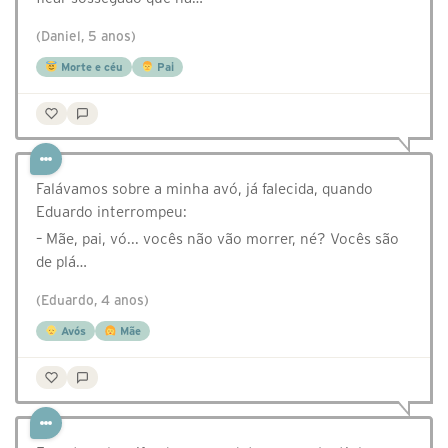
(Daniel, 5 anos)
Morte e céu
Pai
Falávamos sobre a minha avó, já falecida, quando
Eduardo interrompeu:
– Mãe, pai, vó... vocês não vão morrer, né? Vocês são
de plá…
(Eduardo, 4 anos)
Avós
Mãe