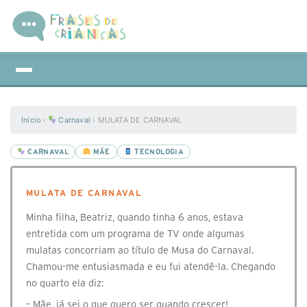
Início
›
Carnaval
›
MULATA DE CARNAVAL
CARNAVAL
MÃE
TECNOLOGIA
MULATA DE CARNAVAL
Minha filha, Beatriz, quando tinha 6 anos, estava
entretida com um programa de TV onde algumas
mulatas concorriam ao título de Musa do Carnaval.
Chamou-me entusiasmada e eu fui atendê-la. Chegando
no quarto ela diz:
– Mãe, já sei o que quero ser quando crescer!